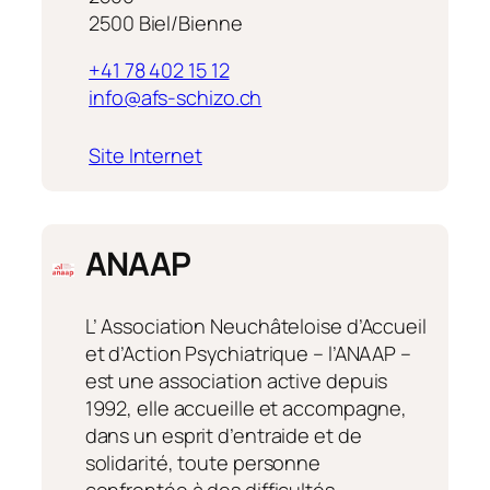
2500 Biel/Bienne
+41 78 402 15 12
info@afs-schizo.ch
:
Site Internet
AFS,
Association
de
ANAAP
familles
et
amis
L’ Association Neuchâteloise d’Accueil
de
et d’Action Psychiatrique – l’ANAAP –
personnes
est une association active depuis
souffrant
1992, elle accueille et accompagne,
de
dans un esprit d’entraide et de
schizophrénie,
solidarité, toute personne
Berne
confrontée à des difficultés