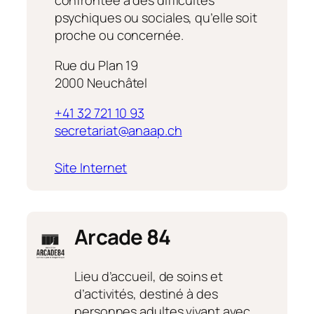
–
psychiques ou sociales, qu’elle soit
Neuchâtel
proche ou concernée.
Rue du Plan 19
2000 Neuchâtel
+41 32 721 10 93
secretariat@anaap.ch
:
Site Internet
ANAAP
Arcade 84
Lieu d’accueil, de soins et
d’activités, destiné à des
personnes adultes vivant avec