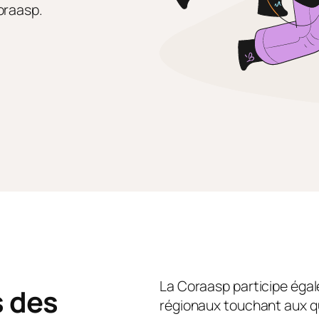
oraasp.
La Coraasp participe égal
 des
régionaux touchant aux q