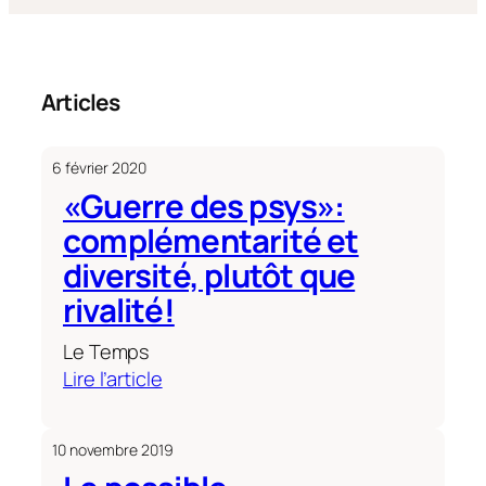
Articles
6 février 2020
«Guerre des psys»:
complémentarité et
diversité, plutôt que
rivalité!
Le Temps
:
Lire l’article
«Guerre
des
10 novembre 2019
psys»: