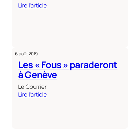
:
Lire l’article
Mad
Pride
2019:
la
revue
de
6 août 2019
presse
Les « Fous » paraderont
complète
à Genève
Le Courrier
:
Lire l’article
Les
« Fous »
paraderont
à
Genève