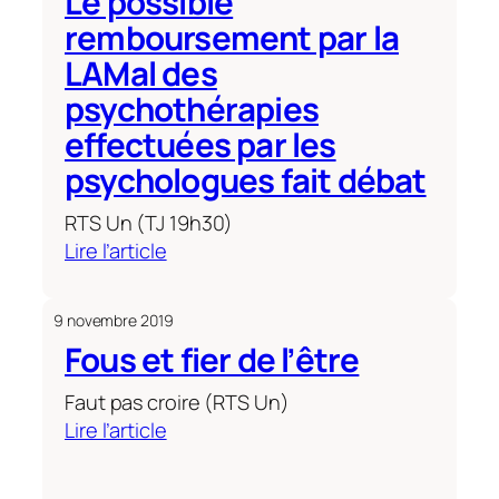
Le possible
complémentarité
et
remboursement par la
diversité,
LAMal des
plutôt
psychothérapies
que
effectuées par les
rivalité!
psychologues fait débat
RTS Un (TJ 19h30)
:
Lire l’article
Le
possible
9 novembre 2019
remboursement
Fous et fier de l’être
par
la
Faut pas croire (RTS Un)
LAMal
:
Lire l’article
des
Fous
psychothérapies
et