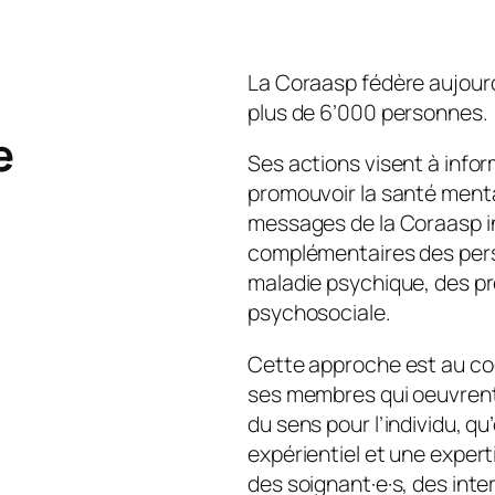
La Coraasp fédère aujour
plus de 6’000 personnes.
e
Ses actions visent à inform
promouvoir la santé mental
messages de la Coraasp in
complémentaires des per
maladie psychique, des pro
psychosociale.
Cette approche est au co
ses membres qui oeuvrent 
du sens pour l’individu, q
expérientiel et une exper
des soignant·e·s, des int