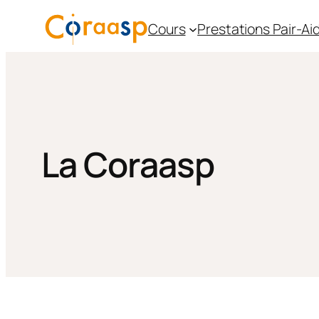
Aller
Cours
Prestations Pair-A
au
contenu
La Coraasp