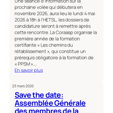
Une séance d’information sur la
de
prochaine volée qui débutera en
Crise
novembre 2026, aura lieu le lundi 4 mai
Conjoint
2026 à 18h à l’HETSL, les dossiers de
(PCC)
candidature seront à remettre après
cette rencontre. La Coraasp organise la
première année de la formation
certifiante « Les chemins du
rétablissement », qui constitue un
prérequis obligatoire à la formation de
« PPSM ».…
:
En savoir plus
Formation
de
23 mars 2026
pair-
Save the date:
praticien·ne
Assemblée Générale
en
santé
des membres de la