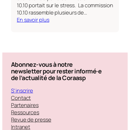
10.10 portait sur le stress. La commission
10.10 rassemble plusieurs de…
:
En savoir plus
Journée
de
la
santé
mentale
2024
Abonnez-vous à notre
newsletter pour rester informé·e
de l’actualité de la Coraasp
S’inscrire
Contact
Partenaires
Ressources
Revue de presse
Intranet