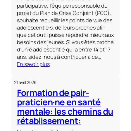
participative, l’équipe responsable du
projet du Plan de Crise Conjoint (PCC),
souhaite recueillir les points de vue des
adolescent·e·s, de leurs proches afin
que cet outil puisse répondre mieux aux
besoins des jeunes. Si vous êtes proche
d’un·e adolescent·e qui a entre 14 et 17
ans, aidez-nous à contribuer à ce…
:
En savoir plus
Recherche
participative
21 avril 2026
sur
Formation de pair-
l’adaptation
praticien·ne en santé
et
la
mentale: les chemins du
digitalisation
rétablissement:
du
Plan