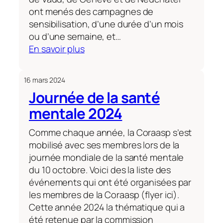
du
ont menés des campagnes de
Conseil
sensibilisation, d’une durée d’un mois
fédéral
ou d’une semaine, et…
:
En savoir plus
Journée
de
16 mars 2024
la
Journée de la santé
santé
mentale 2024
mentale
2025
Comme chaque année, la Coraasp s’est
mobilisé avec ses membres lors de la
journée mondiale de la santé mentale
du 10 octobre. Voici des la liste des
événements qui ont été organisées par
les membres de la Coraasp (flyer ici).
Cette année 2024 la thématique qui a
été retenue par la commission