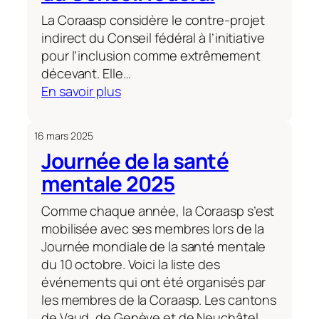
La Coraasp considère le contre-projet
indirect du Conseil fédéral à l’initiative
pour l’inclusion comme extrêmement
décevant. Elle…
:
En savoir plus
Initiative
pour
16 mars 2025
l’inclusion :
Journée de la santé
la
mentale 2025
Coraasp
très
Comme chaque année, la Coraasp s’est
déçue
mobilisée avec ses membres lors de la
par
Journée mondiale de la santé mentale
le
du 10 octobre. Voici la liste des
contre-
événements qui ont été organisés par
projet
les membres de la Coraasp. Les cantons
indirect
de Vaud, de Genève et de Neuchâtel