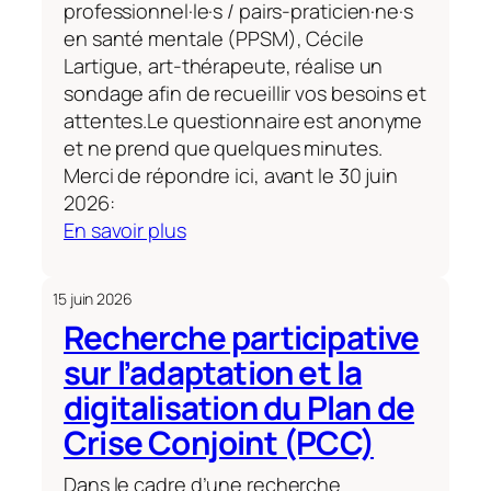
professionnel·le·s / pairs-praticien·ne·s
en santé mentale (PPSM), Cécile
Lartigue, art-thérapeute, réalise un
sondage afin de recueillir vos besoins et
attentes.Le questionnaire est anonyme
et ne prend que quelques minutes.
Merci de répondre ici, avant le 30 juin
2026:
:
En savoir plus
Appel
à
15 juin 2026
participation_questionnaire
Recherche participative
PPSM
sur l’adaptation et la
digitalisation du Plan de
Crise Conjoint (PCC)
Dans le cadre d’une recherche