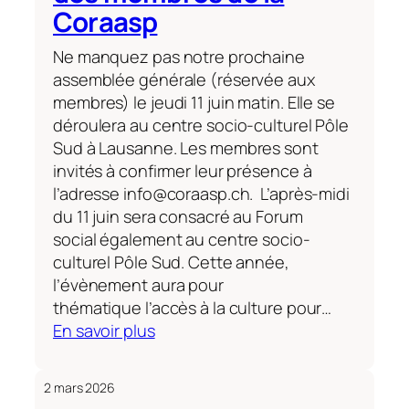
mentale:
Coraasp
les
chemins
Ne manquez pas notre prochaine
du
assemblée générale (réservée aux
rétablissement:
membres) le jeudi 11 juin matin. Elle se
déroulera au centre socio-culturel Pôle
Sud à Lausanne. Les membres sont
invités à confirmer leur présence à
l’adresse info@coraasp.ch. L’après-midi
du 11 juin sera consacré au Forum
social également au centre socio-
culturel Pôle Sud. Cette année,
l’évènement aura pour
thématique l’accès à la culture pour…
:
En savoir plus
Save
the
2 mars 2026
date: