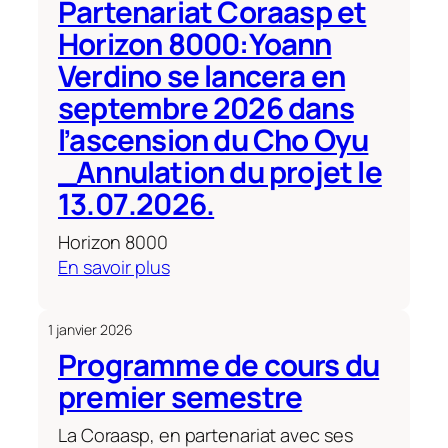
Partenariat Coraasp et
Assemblée
Horizon 8000:Yoann
Générale
des
Verdino se lancera en
membres
septembre 2026 dans
de
l’ascension du Cho Oyu
la
Coraasp
_Annulation du projet le
13.07.2026.
Horizon 8000
:
En savoir plus
Partenariat
Coraasp
1 janvier 2026
et
Programme de cours du
Horizon
premier semestre
8000:Yoann
Verdino
La Coraasp, en partenariat avec ses
se