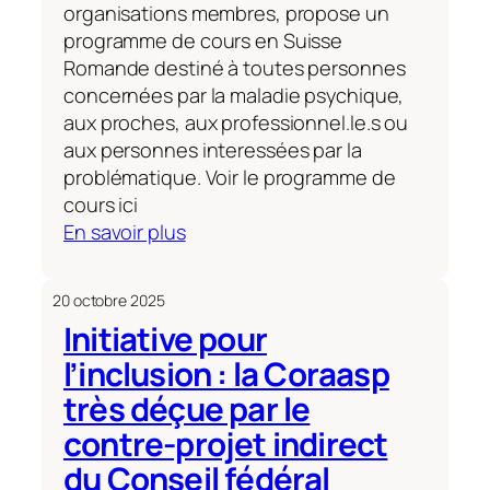
organisations membres, propose un
lancera
programme de cours en Suisse
en
Romande destiné à toutes personnes
septembre
concernées par la maladie psychique,
2026
aux proches, aux professionnel.le.s ou
dans
aux personnes interessées par la
l’ascension
problématique. Voir le programme de
du
cours ici
Cho
:
En savoir plus
Oyu
Programme
_Annulation
de
du
20 octobre 2025
cours
projet
Initiative pour
du
le
l’inclusion : la Coraasp
premier
13.07.2026.
semestre
très déçue par le
contre-projet indirect
du Conseil fédéral