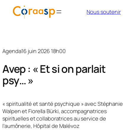
Aller
Nous soutenir
au
contenu
Agenda
16 juin 2026 18h00
Avep : « Et si on parlait
psy… »
« spiritualité et santé psychique » avec Stéphanie
Walpen et Fiorella Bürki, accompagnatrices
spirituelles et collaboratrices au service de
l’aumônerie, Hôpital de Malévoz