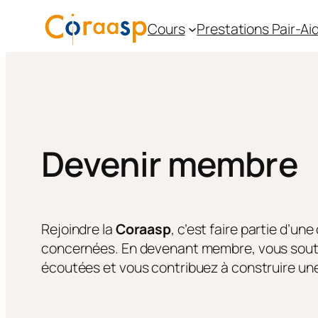
Aller
Cours
Prestations Pair-A
au
contenu
Devenir membre
Rejoindre la
Coraasp
, c’est faire partie d’
concernées. En devenant membre, vous souten
écoutées et vous contribuez à construire une s